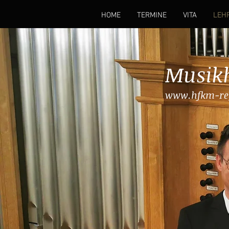
HOME
TERMINE
VITA
LEHR
Musikh
www.hfkm-re